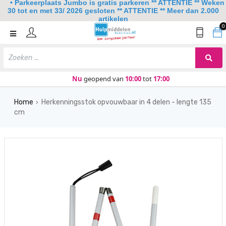
• Parkeerplaats Jumbo is gratis parkeren ** ATTENTIE ** Weken
30 tot en met 33/ 2026 gesloten ** ATTENTIE ** Meer dan 2.000
artikelen
0
Home
Mobiliteit
Slaapkamer
Nu
geopend van
10:00
tot
17:00
Sanitair
Home
Herkenningsstok opvouwbaar in 4 delen - lengte 135
›
cm
Keuken
Lezen en schrijven
Meer
Over ons
Contact