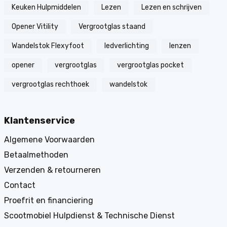
Keuken Hulpmiddelen
Lezen
Lezen en schrijven
Opener Vitility
Vergrootglas staand
Wandelstok Flexyfoot
ledverlichting
lenzen
opener
vergrootglas
vergrootglas pocket
vergrootglas rechthoek
wandelstok
Klantenservice
Algemene Voorwaarden
Betaalmethoden
Verzenden & retourneren
Contact
Proefrit en financiering
Scootmobiel Hulpdienst & Technische Dienst