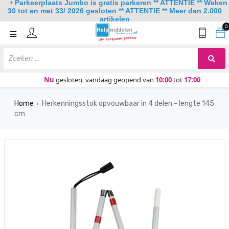
• Parkeerplaats Jumbo is gratis parkeren ** ATTENTIE ** Weken
30 tot en met 33/ 2026 gesloten ** ATTENTIE ** Meer dan 2.000
artikelen
0
Home
Mobiliteit
Slaapkamer
Nu
gesloten, vandaag geopend van
10:00
tot
17:00
Sanitair
Home
Herkenningsstok opvouwbaar in 4 delen - lengte 145
›
cm
Keuken
Lezen en schrijven
Meer
Over ons
Contact