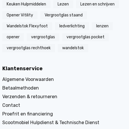
Keuken Hulpmiddelen
Lezen
Lezen en schrijven
Opener Vitility
Vergrootglas staand
Wandelstok Flexyfoot
ledverlichting
lenzen
opener
vergrootglas
vergrootglas pocket
vergrootglas rechthoek
wandelstok
Klantenservice
Algemene Voorwaarden
Betaalmethoden
Verzenden & retourneren
Contact
Proefrit en financiering
Scootmobiel Hulpdienst & Technische Dienst