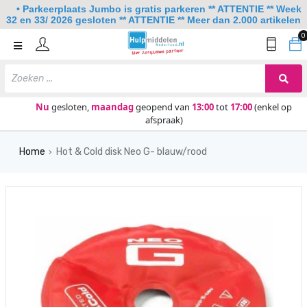
• Parkeerplaats Jumbo is gratis parkeren ** ATTENTIE ** Week
32 en 33/ 2026 gesloten ** ATTENTIE ** Meer dan 2.000 artikelen
0
Home
Mobiliteit
Slaapkamer
Nu
gesloten,
maandag
geopend van
13:00
tot
17:00
(enkel op
afspraak)
Sanitair
Home
Hot & Cold disk Neo G- blauw/rood
Keuken
›
Lezen en schrijven
Meer
Over ons
Contact