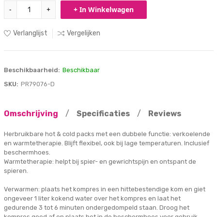
-
+
+ In Winkelwagen
Verlanglijst
Vergelijken
Beschikbaarheid:
Beschikbaar
SKU:
PR79076-D
Omschrijving
/
Specificaties
/
Reviews
Herbruikbare hot & cold packs met een dubbele functie: verkoelende
en warmtetherapie. Blijft flexibel, ook bij lage temperaturen. Inclusief
beschermhoes.
Warmtetherapie: helpt bij spier- en gewrichtspijn en ontspant de
spieren.
Verwarmen: plaats het kompres in een hittebestendige kom en giet
ongeveer 1 liter kokend water over het kompres en laat het
gedurende 3 tot 6 minuten ondergedompeld staan. Droog het
kompres goed af en plaats het in de beschermhoes voor gebruik.