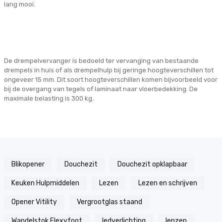
lang mooi.
De drempelvervanger is bedoeld ter vervanging van bestaande
drempels in huis of als drempelhulp bij geringe hoogteverschillen tot
ongeveer 15 mm. Dit soort hoogteverschillen komen bijvoorbeeld voor
bij de overgang van tegels of laminaat naar vloerbedekking. De
maximale belasting is 300 kg.
Blikopener
Douchezit
Douchezit opklapbaar
Keuken Hulpmiddelen
Lezen
Lezen en schrijven
Opener Vitility
Vergrootglas staand
Wandelstok Flexyfoot
ledverlichting
lenzen