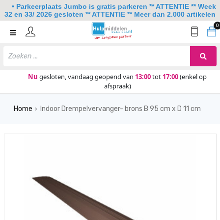
• Parkeerplaats Jumbo is gratis parkeren ** ATTENTIE ** Week
32 en 33/ 2026 gesloten ** ATTENTIE ** Meer dan 2.000 artikelen
0
Home
Mobiliteit
Slaapkamer
Nu
gesloten, vandaag geopend van
13:00
tot
17:00
(enkel op
afspraak)
Sanitair
Home
Indoor Drempelvervanger- brons B 95 cm x D 11 cm
Keuken
›
Lezen en schrijven
Meer
Over ons
Contact