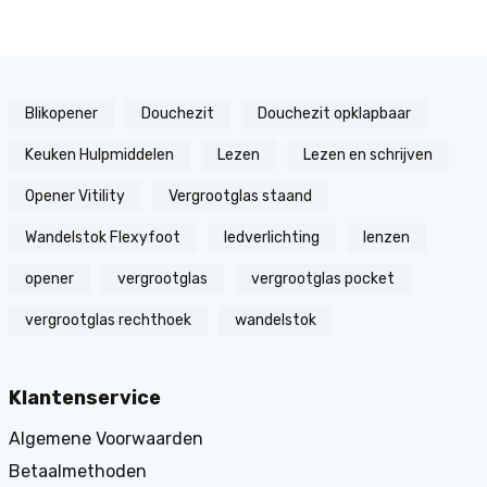
Blikopener
Douchezit
Douchezit opklapbaar
Keuken Hulpmiddelen
Lezen
Lezen en schrijven
Opener Vitility
Vergrootglas staand
Wandelstok Flexyfoot
ledverlichting
lenzen
opener
vergrootglas
vergrootglas pocket
vergrootglas rechthoek
wandelstok
Klantenservice
Algemene Voorwaarden
Betaalmethoden