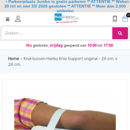
• Parkeerplaats Jumbo is gratis parkeren ** ATTENTIE ** Weken
30 tot en met 33/ 2026 gesloten ** ATTENTIE ** Meer dan 2.000
artikelen
0
Home
Mobiliteit
Slaapkamer
Nu
gesloten,
vrijdag
geopend van
10:00
tot
17:00
Sanitair
Home
Knie kussen Harley Knie Support original - 26 cm. x
›
26 cm.
Keuken
Lezen en schrijven
Meer
Over ons
Contact