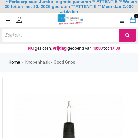
• Parkeerplaats Jumbo is gratis parkeren ** ATTENTIE ** Weken
30 tot en met 33/ 2026 gesloten ** ATTENTIE ** Meer dan 2.000
artikelen
0
Home
Mobiliteit
Slaapkamer
Nu
gesloten,
vrijdag
geopend van
10:00
tot
17:00
Sanitair
Home
Knopenhaak - Good Grips
›
Keuken
Lezen en schrijven
Meer
Over ons
Contact