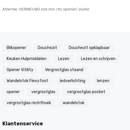
Attentie; VERNIEUWD ook incl. rits opener/ sluiter.
Blikopener
Douchezit
Douchezit opklapbaar
Keuken Hulpmiddelen
Lezen
Lezen en schrijven
Opener Vitility
Vergrootglas staand
Wandelstok Flexyfoot
ledverlichting
lenzen
opener
vergrootglas
vergrootglas pocket
vergrootglas rechthoek
wandelstok
Klantenservice