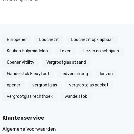
Blikopener
Douchezit
Douchezit opklapbaar
Keuken Hulpmiddelen
Lezen
Lezen en schrijven
Opener Vitility
Vergrootglas staand
Wandelstok Flexyfoot
ledverlichting
lenzen
opener
vergrootglas
vergrootglas pocket
vergrootglas rechthoek
wandelstok
Klantenservice
Algemene Voorwaarden