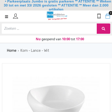
• Parkeerplaats Jumbo is gratis parkeren ** ATTENTIE ** Weken
30 tot en met 33/ 2026 gesloten ** ATTENTIE ** Meer dan 2.000
artikelen
0
Home
Mobiliteit
Slaapkamer
Nu
geopend van
10:00
tot
17:00
Sanitair
Home
Kom - Lance - Wit
›
Keuken
Lezen en schrijven
Meer
Over ons
Contact