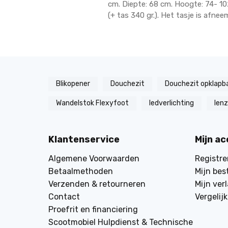
cm. Diepte: 68 cm. Hoogte: 74- 102
(+ tas 340 gr.). Het tasje is afnee
Blikopener
Douchezit
Douchezit opklapb
Wandelstok Flexyfoot
ledverlichting
len
Klantenservice
Mijn a
Algemene Voorwaarden
Registre
Betaalmethoden
Mijn bes
Verzenden & retourneren
Mijn verl
Contact
Vergelij
Proefrit en financiering
Scootmobiel Hulpdienst & Technische