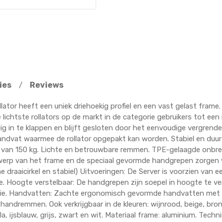
ies
Reviews
/
ollator heeft een uniek driehoekig profiel en een vast gelast fram
 lichtste rollators op de markt in de categorie gebruikers tot ee
g in te klappen en blijft gesloten door het eenvoudige vergren
ndvat waarmee de rollator opgepakt kan worden. Stabiel en duurz
 van 150 kg. Lichte en betrouwbare remmen. TPE-gelaagde onbre
twerp van het frame en de speciaal gevormde handgrepen zorgen
ne draaicirkel en stabiel) Uitvoeringen: De Server is voorzien van 
e. Hoogte verstelbaar: De handgrepen zijn soepel in hoogte te ve
sie. Handvatten: Zachte ergonomisch gevormde handvatten met re
 handremmen. Ook verkrijgbaar in de kleuren: wijnrood, beige, bro
 lila, ijsblauw, grijs, zwart en wit. Materiaal frame: aluminium. Tec