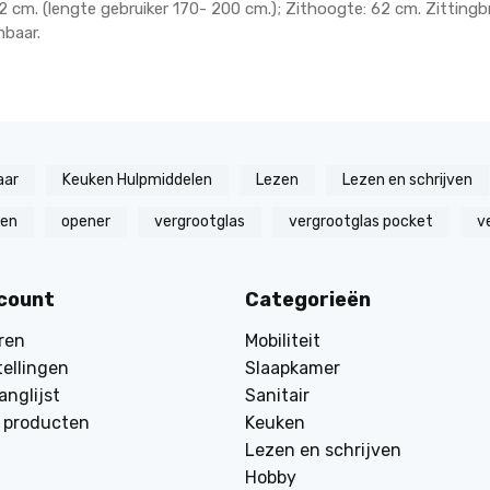
 cm. (lengte gebruiker 170- 200 cm.); Zithoogte: 62 cm. Zittingb
mbaar.
aar
Keuken Hulpmiddelen
Lezen
Lezen en schrijven
zen
opener
vergrootglas
vergrootglas pocket
v
ccount
Categorieën
ren
Mobiliteit
tellingen
Slaapkamer
anglijst
Sanitair
k producten
Keuken
Lezen en schrijven
Hobby