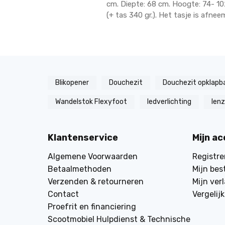
cm. Diepte: 68 cm. Hoogte: 74- 102
(+ tas 340 gr.). Het tasje is afnee
Blikopener
Douchezit
Douchezit opklapb
Wandelstok Flexyfoot
ledverlichting
len
Klantenservice
Mijn a
Algemene Voorwaarden
Registre
Betaalmethoden
Mijn bes
Verzenden & retourneren
Mijn verl
Contact
Vergelij
Proefrit en financiering
Scootmobiel Hulpdienst & Technische