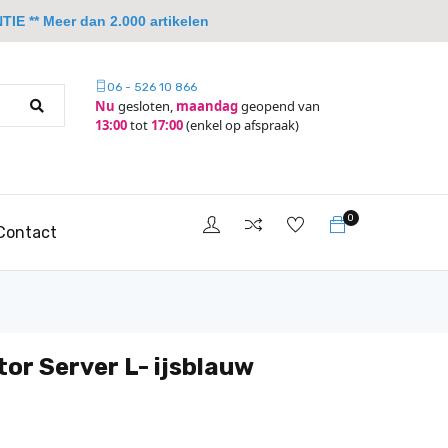
IE ** Meer dan 2.000 artikelen
06 - 526 10 866
Nu
gesloten,
maandag
geopend van
13:00
tot
17:00
(enkel op afspraak)
0
Contact
tor Server L- ijsblauw