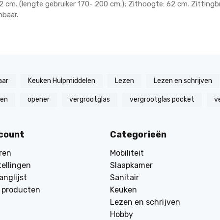
 cm. (lengte gebruiker 170- 200 cm.); Zithoogte: 62 cm. Zittingb
mbaar.
aar
Keuken Hulpmiddelen
Lezen
Lezen en schrijven
zen
opener
vergrootglas
vergrootglas pocket
v
ccount
Categorieën
ren
Mobiliteit
tellingen
Slaapkamer
anglijst
Sanitair
k producten
Keuken
Lezen en schrijven
Hobby