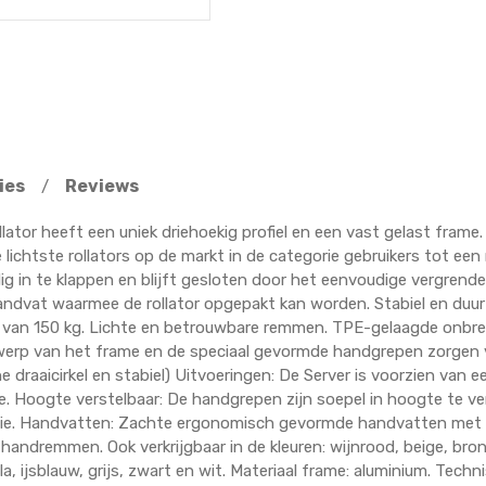
ies
Reviews
/
ollator heeft een uniek driehoekig profiel en een vast gelast fram
 lichtste rollators op de markt in de categorie gebruikers tot ee
g in te klappen en blijft gesloten door het eenvoudige vergren
ndvat waarmee de rollator opgepakt kan worden. Stabiel en duurz
 van 150 kg. Lichte en betrouwbare remmen. TPE-gelaagde onbre
twerp van het frame en de speciaal gevormde handgrepen zorgen
ne draaicirkel en stabiel) Uitvoeringen: De Server is voorzien van 
e. Hoogte verstelbaar: De handgrepen zijn soepel in hoogte te ve
sie. Handvatten: Zachte ergonomisch gevormde handvatten met re
 handremmen. Ook verkrijgbaar in de kleuren: wijnrood, beige, bro
 lila, ijsblauw, grijs, zwart en wit. Materiaal frame: aluminium. Tec