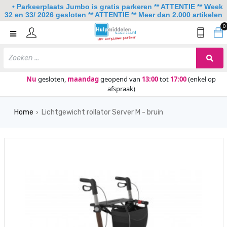
• Parkeerplaats Jumbo is gratis parkeren ** ATTENTIE ** Week
32 en 33/ 2026 gesloten ** ATTENTIE ** Meer dan 2.000 artikelen
0
Home
Mobiliteit
Slaapkamer
Nu
gesloten,
maandag
geopend van
13:00
tot
17:00
(enkel op
afspraak)
Sanitair
Home
Lichtgewicht rollator Server M - bruin
Keuken
›
Lezen en schrijven
Meer
Over ons
Contact