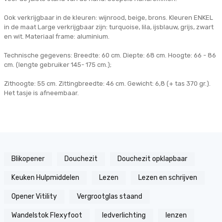
Ook verkrijgbaar in de kleuren: wijnrood, beige, brons. Kleuren ENKEL
in de maat Large verkrijgbaar zijn: turquoise, lila, ijsblauw, grijs, zwart
en wit. Materiaal frame: aluminium.
Technische gegevens: Breedte: 60 cm. Diepte: 68 cm. Hoogte: 66 - 86
cm. (lengte gebruiker 145- 175 cm.);
Zithoogte: 55 cm. Zittingbreedte: 46 cm. Gewicht: 6,8 (+ tas 370 gr.).
Het tasje is afneembaar.
Blikopener
Douchezit
Douchezit opklapbaar
Keuken Hulpmiddelen
Lezen
Lezen en schrijven
Opener Vitility
Vergrootglas staand
Wandelstok Flexyfoot
ledverlichting
lenzen