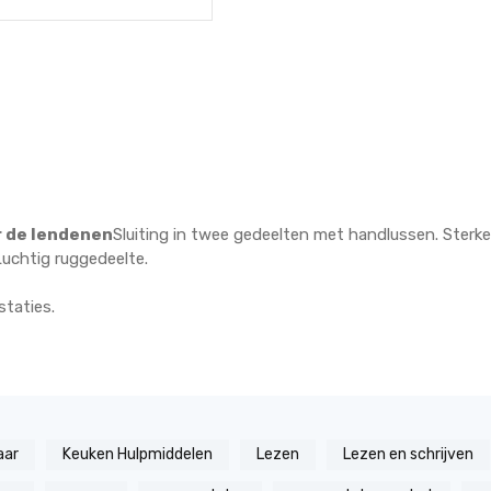
r de lendenen
Sluiting in twee gedeelten met handlussen. Sterke
Luchtig ruggedeelte.
staties.
aar
Keuken Hulpmiddelen
Lezen
Lezen en schrijven