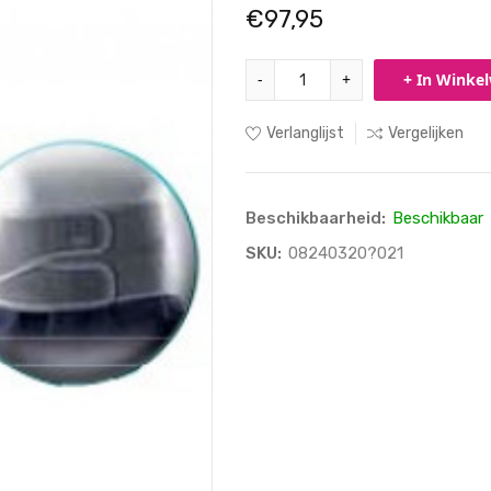
€97,95
-
+
+ In Winke
Verlanglijst
Vergelijken
Beschikbaarheid:
Beschikbaar
SKU:
08240320?021