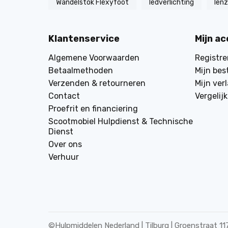
Wandelstok Flexyfoot
ledverlichting
len
Klantenservice
Mijn a
Algemene Voorwaarden
Registre
Betaalmethoden
Mijn bes
Verzenden & retourneren
Mijn verl
Contact
Vergelij
Proefrit en financiering
Scootmobiel Hulpdienst & Technische
Dienst
Over ons
Verhuur
©
Hulpmiddelen Nederland | Tilburg | Groenstraat 11