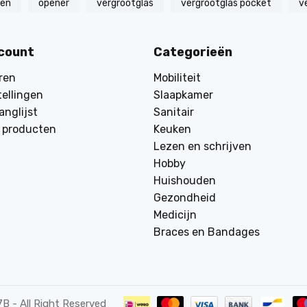
zen
opener
vergrootglas
vergrootglas pocket
v
ccount
Categorieën
ren
Mobiliteit
tellingen
Slaapkamer
anglijst
Sanitair
k producten
Keuken
Lezen en schrijven
Hobby
Huishouden
Gezondheid
Medicijn
Braces en Bandages
7B
- All Right Reserved