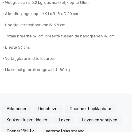
- Weegt slechts 3,2 kg, dus makkelijk op te tillen.
- Afmeting ingeklapt: H 91 x B 13 x D 20 cm.
- Hoogte verstelbaar van 81 98 cm.
- Totale breedte 66 cm, breedte tussen de handgrepen 46 cm.
- Diepte 56 cm.
- Verkrijgbaar in drie kleuren.
- Maximaal gebruikersgewicht 180 kg.
Blikopener
Douchezit
Douchezit opklapbaar
Keuken Hulpmiddelen
Lezen
Lezen en schrijven
Opener Vitility
Vergrootglas staand