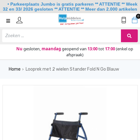
• Parkeerplaats Jumbo is gratis parkeren ** ATTENTIE ** Week
32 en 33/ 2026 gesloten ** ATTENTIE ** Meer dan 2.000 artikelen
0
Home
Mobiliteit
Slaapkamer
Nu
gesloten,
maandag
geopend van
13:00
tot
17:00
(enkel op
afspraak)
Sanitair
Home
Looprek met 2 wielen Stander Fold N Go Blauw
Keuken
›
Lezen en schrijven
Meer
Over ons
Contact