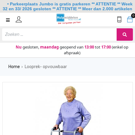
• Parkeerplaats Jumbo is gratis parkeren ** ATTENTIE ** Week
32 en 33/ 2026 gesloten ** ATTENTIE ** Meer dan 2.000 artikelen
0
Home
Mobiliteit
Slaapkamer
Nu
gesloten,
maandag
geopend van
13:00
tot
17:00
(enkel op
afspraak)
Sanitair
Home
Looprek- opvouwbaar
Keuken
›
Lezen en schrijven
Meer
Over ons
Contact