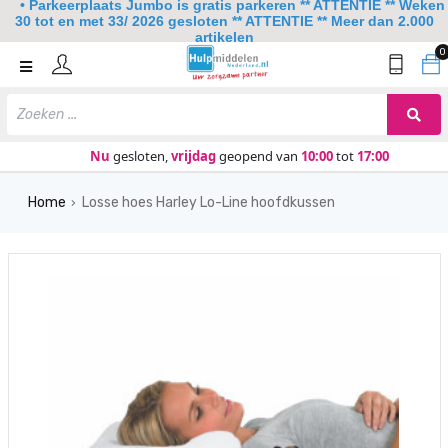
• Parkeerplaats Jumbo is gratis parkeren ** ATTENTIE ** Weken
30 tot en met 33/ 2026 gesloten ** ATTENTIE ** Meer dan 2.000
artikelen
0
Home
Mobiliteit
Slaapkamer
Nu
gesloten,
vrijdag
geopend van
10:00
tot
17:00
Sanitair
Home
Losse hoes Harley Lo-Line hoofdkussen
›
Keuken
Lezen en schrijven
Meer
Over ons
Contact