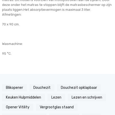
deze onder het matras te stoppen blijft de matrasbeschermer op zijn
plaats liggen.Het absorptievermogen is maximaal 3 liter.
Afmetingen:
70 x 90 cm.
Wasmachine:
95 °C.
Blikopener
Douchezit
Douchezit opklapbaar
Keuken Hulpmiddelen
Lezen
Lezen en schrijven
Opener Vitility
Vergrootglas staand