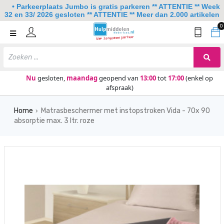
• Parkeerplaats Jumbo is gratis parkeren ** ATTENTIE ** Week
32 en 33/ 2026 gesloten ** ATTENTIE ** Meer dan 2.000 artikelen
0
Home
Mobiliteit
Slaapkamer
Nu
gesloten,
maandag
geopend van
13:00
tot
17:00
(enkel op
afspraak)
Sanitair
Home
Matrasbeschermer met instopstroken Vida - 70x 90
Keuken
›
absorptie max. 3 ltr. roze
Lezen en schrijven
Meer
Over ons
Contact