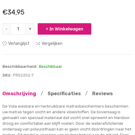
€34,95
-
+
+ In Winkelwagen
Verlanglijst
Vergelijken
Beschikbaarheid:
Beschikbaar
SKU:
PR52252-T
Omschrijving
/
Specificaties
/
Reviews
De Vida wasbare en herbruikbare matrasbeschermers beschermen
uw matras tegen vocht en andere vloeistoffen. De bovenlaag is
gemaakt van speciaal materiaal dat vocht snel opneemt en hierdoor
droog en comfortabel aan blijft voelen. Door de waterafstotende
onderlaag van polyurethaan kan er geen vocht doordringen naar het
matras. Dit model is voorzien van instopstroken aan de zijkant. Door