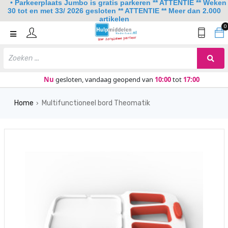
• Parkeerplaats Jumbo is gratis parkeren ** ATTENTIE ** Weken
30 tot en met 33/ 2026 gesloten ** ATTENTIE ** Meer dan 2.000
artikelen
0
Home
Mobiliteit
Slaapkamer
Nu
gesloten, vandaag geopend van
10:00
tot
17:00
Sanitair
Home
Multifunctioneel bord Theomatik
›
Keuken
Lezen en schrijven
Meer
Over ons
Contact