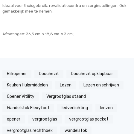
Ideaal voor thuisgebruik, revalidatiecentra en zorginstellingen. Ook
gemakkelijk mee te nemen.
Afmetingen: 36,5 cm. x 18,8 cm. x 3 cm.;
Blikopener
Douchezit
Douchezit opklapbaar
Keuken Hulpmiddelen
Lezen
Lezen en schrijven
Opener Vitility
Vergrootglas staand
Wandelstok Flexyfoot
ledverlichting
lenzen
opener
vergrootglas
vergrootglas pocket
vergrootglas rechthoek
wandelstok