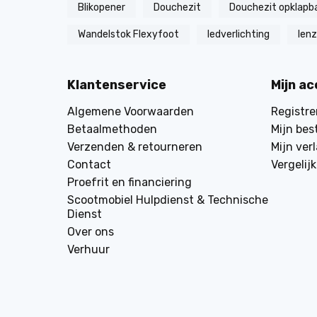
Blikopener
Douchezit
Douchezit opklapb
Wandelstok Flexyfoot
ledverlichting
len
Klantenservice
Mijn a
Algemene Voorwaarden
Registre
Betaalmethoden
Mijn bes
Verzenden & retourneren
Mijn verl
Contact
Vergelij
Proefrit en financiering
Scootmobiel Hulpdienst & Technische
Dienst
Over ons
Verhuur