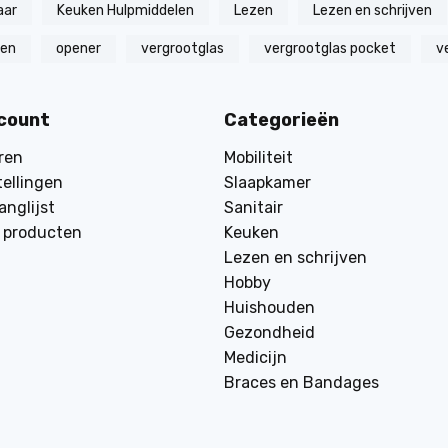
aar
Keuken Hulpmiddelen
Lezen
Lezen en schrijven
zen
opener
vergrootglas
vergrootglas pocket
v
ccount
Categorieën
ren
Mobiliteit
tellingen
Slaapkamer
anglijst
Sanitair
k producten
Keuken
Lezen en schrijven
Hobby
Huishouden
Gezondheid
Medicijn
Braces en Bandages