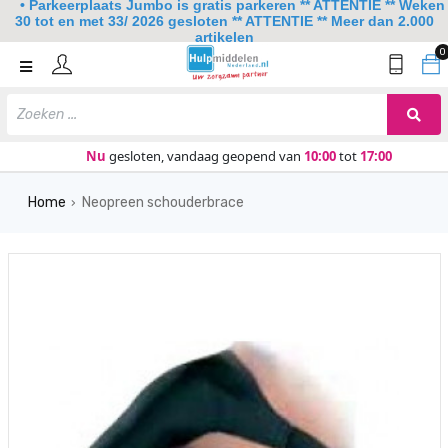
• Parkeerplaats Jumbo is gratis parkeren ** ATTENTIE ** Weken
30 tot en met 33/ 2026 gesloten ** ATTENTIE ** Meer dan 2.000
artikelen
0
Home
Mobiliteit
Slaapkamer
Nu
gesloten, vandaag geopend van
10:00
tot
17:00
Sanitair
Home
Neopreen schouderbrace
›
Keuken
Lezen en schrijven
Meer
Over ons
Contact