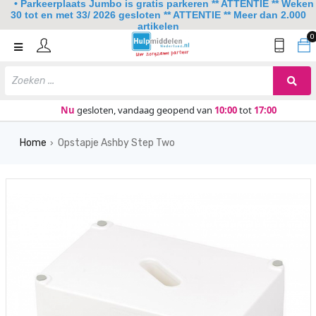
• Parkeerplaats Jumbo is gratis parkeren ** ATTENTIE ** Weken
30 tot en met 33/ 2026 gesloten ** ATTENTIE ** Meer dan 2.000
artikelen
0
Home
Mobiliteit
Slaapkamer
Nu
gesloten, vandaag geopend van
10:00
tot
17:00
Sanitair
Home
Opstapje Ashby Step Two
›
Keuken
Lezen en schrijven
Meer
Over ons
Contact