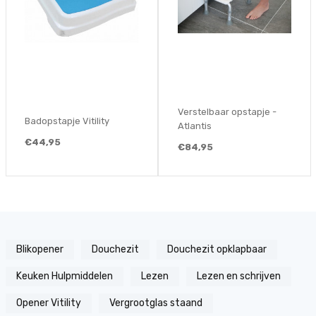
Verstelbaar opstapje -
Badopstapje Vitility
Atlantis
€44,95
€84,95
Blikopener
Douchezit
Douchezit opklapbaar
Keuken Hulpmiddelen
Lezen
Lezen en schrijven
Opener Vitility
Vergrootglas staand