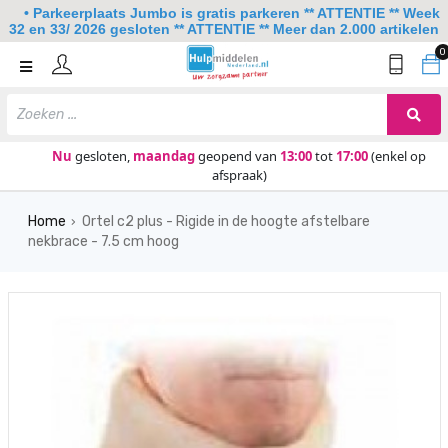
• Parkeerplaats Jumbo is gratis parkeren ** ATTENTIE ** Week
32 en 33/ 2026 gesloten ** ATTENTIE ** Meer dan 2.000 artikelen
0
Home
Mobiliteit
Slaapkamer
Nu
gesloten,
maandag
geopend van
13:00
tot
17:00
(enkel op
afspraak)
Sanitair
Home
Ortel c2 plus - Rigide in de hoogte afstelbare
Keuken
›
nekbrace - 7.5 cm hoog
Lezen en schrijven
Meer
Over ons
Contact