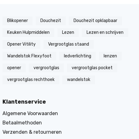
Blikopener
Douchezit
Douchezit opklapbaar
Keuken Hulpmiddelen
Lezen
Lezen en schrijven
Opener Vitility
Vergrootglas staand
Wandelstok Flexyfoot
ledverlichting
lenzen
opener
vergrootglas
vergrootglas pocket
vergrootglas rechthoek
wandelstok
Klantenservice
Algemene Voorwaarden
Betaalmethoden
Verzenden & retourneren