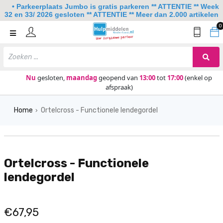
• Parkeerplaats Jumbo is gratis parkeren ** ATTENTIE ** Week
32 en 33/ 2026 gesloten ** ATTENTIE ** Meer dan 2.000 artikelen
0
Home
Mobiliteit
Slaapkamer
Nu
gesloten,
maandag
geopend van
13:00
tot
17:00
(enkel op
afspraak)
Sanitair
Home
Ortelcross - Functionele lendegordel
Keuken
›
Lezen en schrijven
Meer
Ortelcross - Functionele
Over ons
lendegordel
Contact
€67,95