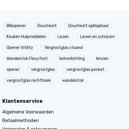
Blikopener
Douchezit
Douchezit opklapbaar
Keuken Hulpmiddelen
Lezen
Lezen en schrijven
Opener Vitility
Vergrootglas staand
Wandelstok Flexyfoot
ledverlichting
lenzen
opener
vergrootglas
vergrootglas pocket
vergrootglas rechthoek
wandelstok
Klantenservice
Algemene Voorwaarden
Betaalmethoden