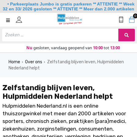
• Parkeerplaats Jumbo is gratis parkeren ** ATTENTIE ** Week
32 en 33/ 2026 gesloten ** ATTENTIE ** Meer dan 2.000 artikelen
0
Home
Mobiliteit
Slaapkamer
Nu
gesloten, vandaag geopend van
10:00
tot
13:00
Sanitair
Home
Over ons
Zelfstandig blijven leven, Hulpmiddelen
›
›
Nederland helpt
Keuken
Lezen en schrijven
Zelfstandig blijven leven,
Meer
Hulpmiddelen Nederland helpt
Hulpmiddelen Nederland.nl is een online
Over ons
thuiszorgwinkel met meer dan 2000 artikelen voor
Contact
sporters, chronisch zieken, praktijken (para)medici,
ziekenhuizen, zorginstellingen, consumenten,
apotheken, drogisterijen, verpleging, bedrijven en