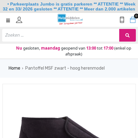
• Parkeerplaats Jumbo is gratis parkeren ** ATTENTIE ** Week
32 en 33/ 2026 gesloten ** ATTENTIE ** Meer dan 2.000 artikelen
0
Home
Mobiliteit
Slaapkamer
Nu
gesloten,
maandag
geopend van
13:00
tot
17:00
(enkel op
afspraak)
Sanitair
Home
Pantoffel MSF zwart - hoog herenmodel
Keuken
›
Lezen en schrijven
Meer
Over ons
Contact