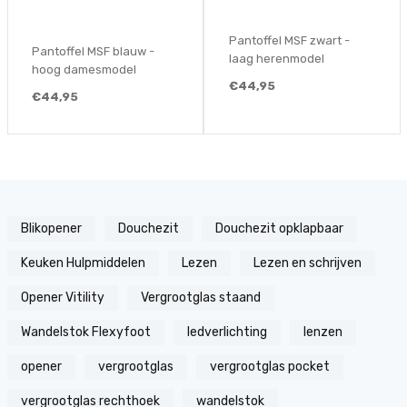
Pantoffel MSF zwart -
Pantoffel MSF blauw -
laag herenmodel
hoog damesmodel
€44,95
€44,95
Blikopener
Douchezit
Douchezit opklapbaar
Keuken Hulpmiddelen
Lezen
Lezen en schrijven
Opener Vitility
Vergrootglas staand
Wandelstok Flexyfoot
ledverlichting
lenzen
opener
vergrootglas
vergrootglas pocket
vergrootglas rechthoek
wandelstok