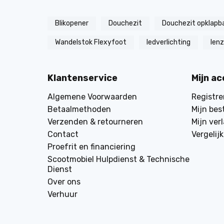
Blikopener
Douchezit
Douchezit opklapb
Wandelstok Flexyfoot
ledverlichting
len
Klantenservice
Mijn a
Algemene Voorwaarden
Registre
Betaalmethoden
Mijn bes
Verzenden & retourneren
Mijn verl
Contact
Vergelij
Proefrit en financiering
Scootmobiel Hulpdienst & Technische
Dienst
Over ons
Verhuur