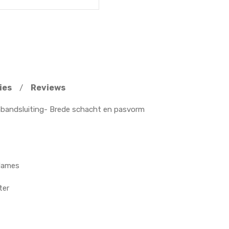
ies
Reviews
/
enbandsluiting- Brede schacht en pasvorm
 dames
ter