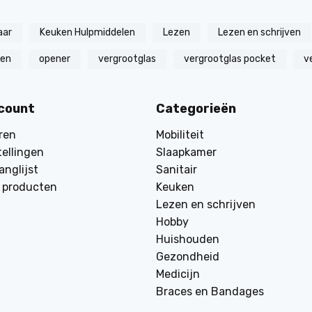
aar
Keuken Hulpmiddelen
Lezen
Lezen en schrijven
zen
opener
vergrootglas
vergrootglas pocket
v
ccount
Categorieën
ren
Mobiliteit
tellingen
Slaapkamer
anglijst
Sanitair
k producten
Keuken
Lezen en schrijven
Hobby
Huishouden
Gezondheid
Medicijn
Braces en Bandages