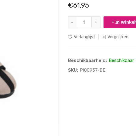
€61,95
-
+
+ In Winke
Verlanglijst
Vergelijken
Beschikbaarheid:
Beschikbaar
SKU:
PI00937-BE