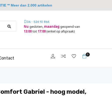
IE ** Meer dan 2.000 artikelen
06 - 526 10 866
Nu
gesloten,
maandag
geopend van
13:00
tot
17:00
(enkel op afspraak)
0
Contact
omfort Gabriel - hoog model,