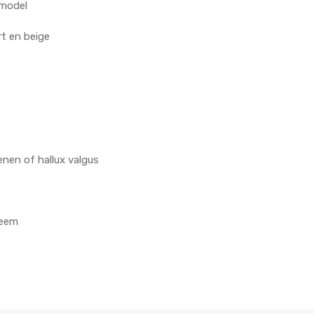
 model
rt en beige
nen of hallux valgus
deem