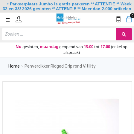
• Parkeerplaats Jumbo is gratis parkeren ** ATTENTIE ** Week
32 en 33/ 2026 gesloten ** ATTENTIE ** Meer dan 2.000 artikelen
0
Home
Mobiliteit
Slaapkamer
Nu
gesloten,
maandag
geopend van
13:00
tot
17:00
(enkel op
afspraak)
Sanitair
Home
Penverdikker Ridged Grip rond Vitility
Keuken
›
Lezen en schrijven
Meer
Over ons
Contact