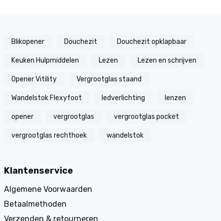
Blikopener
Douchezit
Douchezit opklapbaar
Keuken Hulpmiddelen
Lezen
Lezen en schrijven
Opener Vitility
Vergrootglas staand
Wandelstok Flexyfoot
ledverlichting
lenzen
opener
vergrootglas
vergrootglas pocket
vergrootglas rechthoek
wandelstok
Klantenservice
Algemene Voorwaarden
Betaalmethoden
Verzenden & retourneren