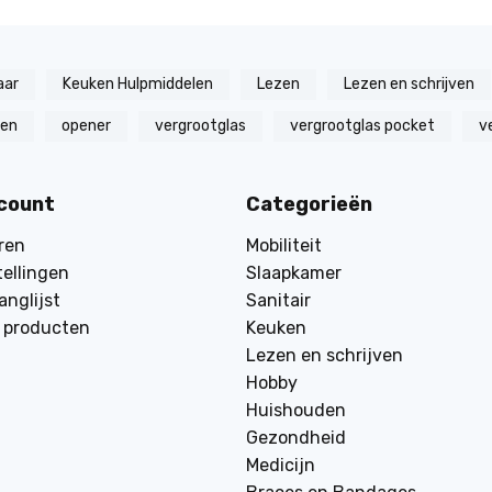
aar
Keuken Hulpmiddelen
Lezen
Lezen en schrijven
zen
opener
vergrootglas
vergrootglas pocket
v
ccount
Categorieën
ren
Mobiliteit
tellingen
Slaapkamer
anglijst
Sanitair
k producten
Keuken
Lezen en schrijven
Hobby
Huishouden
Gezondheid
Medicijn