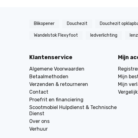
Blikopener
Douchezit
Douchezit opklapb
Wandelstok Flexyfoot
ledverlichting
len
Klantenservice
Mijn a
Algemene Voorwaarden
Registre
Betaalmethoden
Mijn bes
Verzenden & retourneren
Mijn verl
Contact
Vergelij
Proefrit en financiering
Scootmobiel Hulpdienst & Technische
Dienst
Over ons
Verhuur