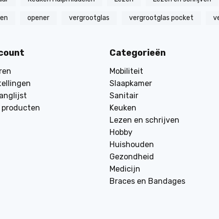
zen
opener
vergrootglas
vergrootglas pocket
v
ccount
Categorieën
ren
Mobiliteit
tellingen
Slaapkamer
anglijst
Sanitair
k producten
Keuken
Lezen en schrijven
Hobby
Huishouden
Gezondheid
Medicijn
Braces en Bandages