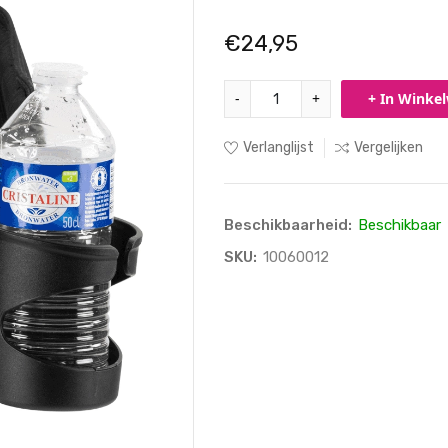
€24,95
-
+
+ In Winke
Verlanglijst
Vergelijken
Beschikbaarheid:
Beschikbaar
SKU:
10060012