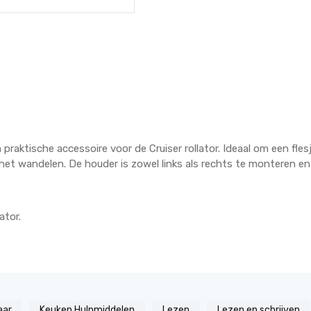
raktische accessoire voor de Cruiser rollator. Ideaal om een flesj
et wandelen. De houder is zowel links als rechts te monteren en
ator.
aar
Keuken Hulpmiddelen
Lezen
Lezen en schrijven