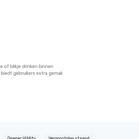
e of blikje drinken binnen
 biedt gebruikers extra gemak
Opener Vitility
Vergrootglas staand