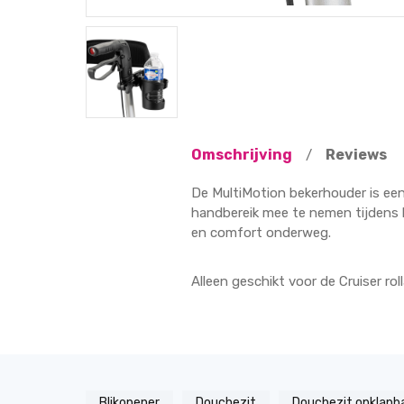
Omschrijving
Reviews
/
De MultiMotion bekerhouder is een p
handbereik mee te nemen tijdens h
en comfort onderweg.
Alleen geschikt voor de Cruiser roll
Blikopener
Douchezit
Douchezit opklapb