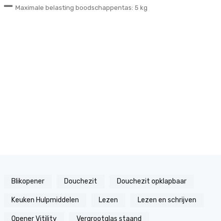
Maximale belasting boodschappentas: 5 kg
Blikopener
Douchezit
Douchezit opklapbaar
Keuken Hulpmiddelen
Lezen
Lezen en schrijven
Opener Vitility
Vergrootglas staand