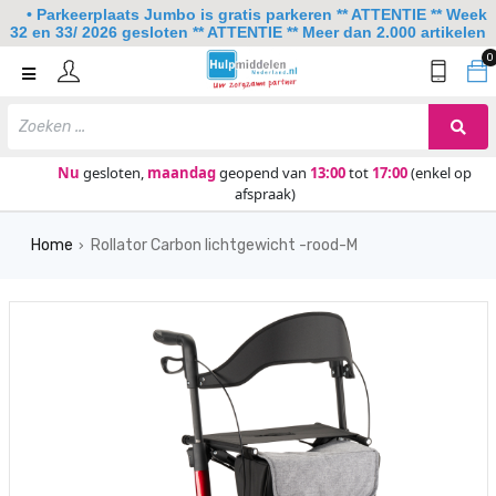
• Parkeerplaats Jumbo is gratis parkeren ** ATTENTIE ** Week
32 en 33/ 2026 gesloten ** ATTENTIE ** Meer dan 2.000 artikelen
0
Home
Mobiliteit
Slaapkamer
Nu
gesloten,
maandag
geopend van
13:00
tot
17:00
(enkel op
afspraak)
Sanitair
Home
Rollator Carbon lichtgewicht -rood-M
Keuken
›
Lezen en schrijven
Meer
Over ons
Contact