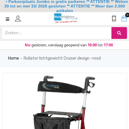
• Parkeerplaats Jumbo is gratis parkeren ** ATTENTIE ** Weken
30 tot en met 33/ 2026 gesloten ** ATTENTIE ** Meer dan 2.000
artikelen
0
Home
Mobiliteit
Slaapkamer
Nu
gesloten, vandaag geopend van
10:00
tot
17:00
Sanitair
Home
Rollator lichtgewicht Cruiser design -rood
›
Keuken
Lezen en schrijven
Meer
Over ons
Contact