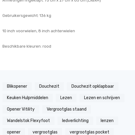
Afmetingen ingeklapt: 75 cm x 27 cm x 85 cm (LxBxH)
Gebruikersgewicht: 136 kg
10 inch voorwielen, 8 inch achterwielen
Beschikbare kleuren: rood
Blikopener
Douchezit
Douchezit opklapbaar
Keuken Hulpmiddelen
Lezen
Lezen en schrijven
Opener Vitility
Vergrootglas staand
Wandelstok Flexyfoot
ledverlichting
lenzen
opener
vergrootglas
vergrootglas pocket