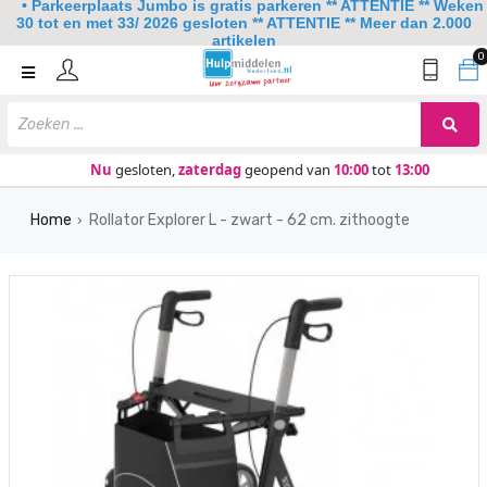
• Parkeerplaats Jumbo is gratis parkeren ** ATTENTIE ** Weken
30 tot en met 33/ 2026 gesloten ** ATTENTIE ** Meer dan 2.000
artikelen
0
Home
Mobiliteit
Slaapkamer
Nu
gesloten,
zaterdag
geopend van
10:00
tot
13:00
Sanitair
Home
Rollator Explorer L - zwart - 62 cm. zithoogte
›
Keuken
Lezen en schrijven
Meer
Over ons
Contact