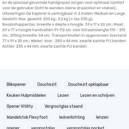
en de speciaal gevormde handgrepen zorgen voor optimaal comfort
voor de gebruiker (licht te wenden, kleine draaicirkel en stabiel).;
Uitvoeringen De Explorer is verkrijgbaar in 2 maten: Medium en Large.
Gewicht: Max. gewicht: 200 kg.; 9,2 kg (+ tas 330 g);
Boodschappentas: breedte x diepte x hoogte: 33 x 17 x 20 cm.; Maat:
69 x 77 x hoogte handvatten 91-112 cm. voor lichaamslengte 170 – 210
cm.; Zitting breedte: 54 cm.; Transportmaten in opgevouwen toestand:
77 x 91 x 25 cm.; Wielen: Voor : 285 x 44 mm. zwarte zachte PU banden.
Achter: 235 x 44 mm. zwarte zachte PU banden.
Blikopener
Douchezit
Douchezit opklapbaar
Keuken Hulpmiddelen
Lezen
Lezen en schrijven
Opener Vitility
Vergrootglas staand
Wandelstok Flexyfoot
ledverlichting
lenzen
opener
vergrootglas
vergrootglas pocket