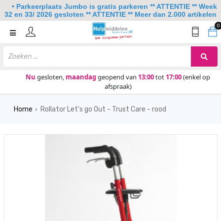
• Parkeerplaats Jumbo is gratis parkeren ** ATTENTIE ** Week
32 en 33/ 2026 gesloten ** ATTENTIE ** Meer dan 2.000 artikelen
0
Home
Mobiliteit
Slaapkamer
Nu
gesloten,
maandag
geopend van
13:00
tot
17:00
(enkel op
afspraak)
Sanitair
Home
Rollator Let's go Out - Trust Care - rood
Keuken
›
Lezen en schrijven
Meer
Over ons
Contact