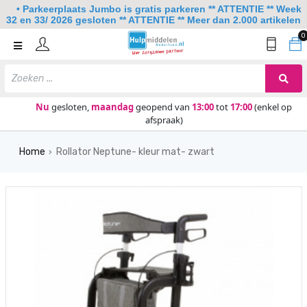
• Parkeerplaats Jumbo is gratis parkeren ** ATTENTIE ** Week
32 en 33/ 2026 gesloten ** ATTENTIE ** Meer dan 2.000 artikelen
0
Home
Mobiliteit
Slaapkamer
Nu
gesloten,
maandag
geopend van
13:00
tot
17:00
(enkel op
afspraak)
Sanitair
Home
Rollator Neptune- kleur mat- zwart
Keuken
›
Lezen en schrijven
Meer
Over ons
Contact