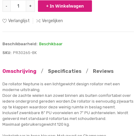
-
+
+ In Winkelwagen
Verlanglijst
Vergelijken
Beschikbaarheid:
Beschikbaar
SKU:
PR30265-BK
Omschrijving
/
Specificaties
/
Reviews
De rollator Neptune is een lichtgewicht design rollator met een
moderne uitstraling.
Door de zachte wielen kan zowel binnen als buiten comfortabel over
iedere ondergrond gereden worden.De rollator is eenvoudig zijwaarts
op te klappen waardoor deze weinig ruimte in beslag neemt.
Inclusief zwenkbare 8" PU voorwielen en 7" PU achterwielen. Wordt
geleverd met standaard rollatortas met schouderband.
Maximaal gebruikersgewicht 120 kg.
Verkrijgbaar in twee kleuren: Mat-zwart en Champagne.