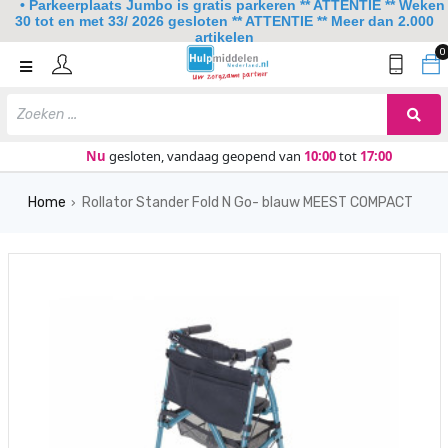
• Parkeerplaats Jumbo is gratis parkeren ** ATTENTIE ** Weken
30 tot en met 33/ 2026 gesloten ** ATTENTIE ** Meer dan 2.000
artikelen
0
Home
Mobiliteit
Slaapkamer
Nu
gesloten, vandaag geopend van
10:00
tot
17:00
Sanitair
Home
Rollator Stander Fold N Go- blauw MEEST COMPACT
›
Keuken
Lezen en schrijven
Meer
Over ons
Contact