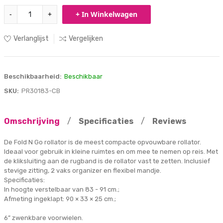
-
+
+ In Winkelwagen
Verlanglijst
Vergelijken
Beschikbaarheid:
Beschikbaar
SKU:
PR30183-CB
Omschrijving
/
Specificaties
/
Reviews
De Fold N Go rollator is de meest compacte opvouwbare rollator.
Ideaal voor gebruik in kleine ruimtes en om mee te nemen op reis. Met
de kliksluiting aan de rugband is de rollator vast te zetten. Inclusief
stevige zitting, 2 vaks organizer en flexibel mandje.
Specificaties:
In hoogte verstelbaar van 83 - 91 cm.;
Afmeting ingeklapt: 90 × 33 × 25 cm.;
6” zwenkbare voorwielen.