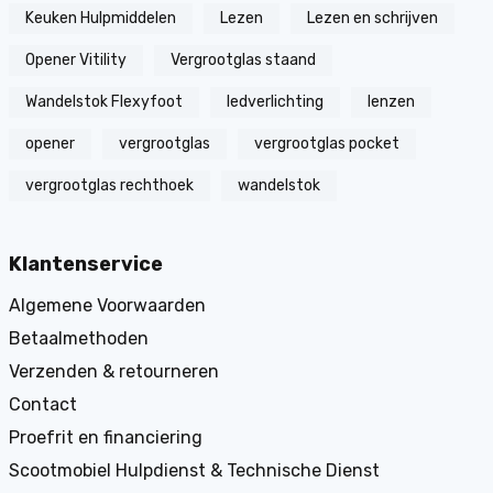
Keuken Hulpmiddelen
Lezen
Lezen en schrijven
Opener Vitility
Vergrootglas staand
Wandelstok Flexyfoot
ledverlichting
lenzen
opener
vergrootglas
vergrootglas pocket
vergrootglas rechthoek
wandelstok
Klantenservice
Algemene Voorwaarden
Betaalmethoden
Verzenden & retourneren
Contact
Proefrit en financiering
Scootmobiel Hulpdienst & Technische Dienst