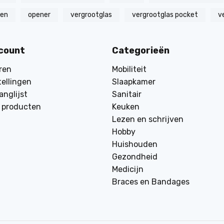
zen
opener
vergrootglas
vergrootglas pocket
v
ccount
Categorieën
ren
Mobiliteit
tellingen
Slaapkamer
anglijst
Sanitair
k producten
Keuken
Lezen en schrijven
Hobby
Huishouden
Gezondheid
Medicijn
Braces en Bandages