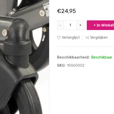
€24,95
-
+
+ In Winke
Verlanglijst
Vergelijken
Beschikbaarheid:
Beschikbaar
SKU:
10060002