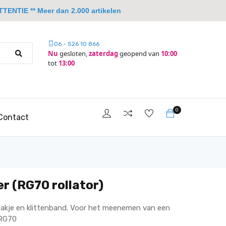
TTENTIE ** Meer dan 2.000 artikelen
06 - 526 10 866
Nu
gesloten,
zaterdag
geopend van
10:00
tot
13:00
0
Contact
r (RG70 rollator)
akje en klittenband. Voor het meenemen van een
 RG70