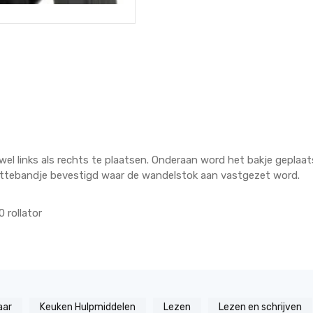
el links als rechts te plaatsen. Onderaan word het bakje geplaa
ittebandje bevestigd waar de wandelstok aan vastgezet word.
 rollator
aar
Keuken Hulpmiddelen
Lezen
Lezen en schrijven