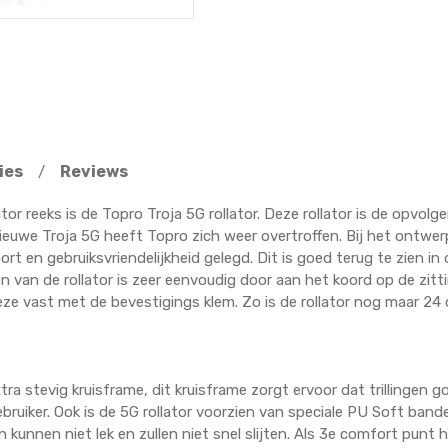
ies
Reviews
/
tor reeks is de Topro Troja 5G rollator. Deze rollator is de opvolg
ieuwe Troja 5G heeft Topro zich weer overtroffen. Bij het ontwer
ort en gebruiksvriendelijkheid gelegd. Dit is goed terug te zien in
n van de rollator is zeer eenvoudig door aan het koord op de zitt
deze vast met de bevestigings klem. Zo is de rollator nog maar 2
tra stevig kruisframe, dit kruisframe zorgt ervoor dat trillinge
ruiker. Ook is de 5G rollator voorzien van speciale PU Soft banden
nnen niet lek en zullen niet snel slijten. Als 3e comfort punt he