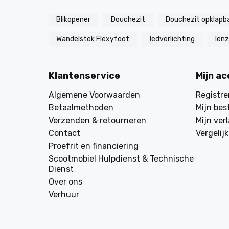
Blikopener
Douchezit
Douchezit opklapb
Wandelstok Flexyfoot
ledverlichting
len
Klantenservice
Mijn a
Algemene Voorwaarden
Registre
Betaalmethoden
Mijn bes
Verzenden & retourneren
Mijn verl
Contact
Vergelij
Proefrit en financiering
Scootmobiel Hulpdienst & Technische
Dienst
Over ons
Verhuur