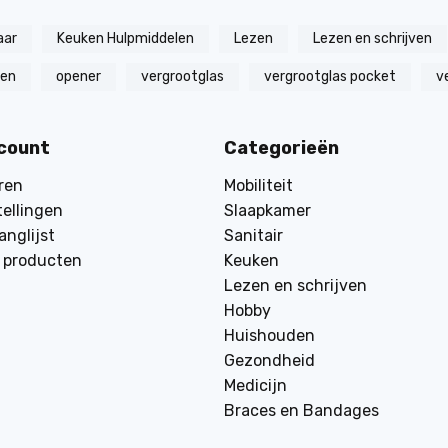
aar
Keuken Hulpmiddelen
Lezen
Lezen en schrijven
zen
opener
vergrootglas
vergrootglas pocket
v
ccount
Categorieën
ren
Mobiliteit
tellingen
Slaapkamer
anglijst
Sanitair
k producten
Keuken
Lezen en schrijven
Hobby
Huishouden
Gezondheid
Medicijn
Braces en Bandages