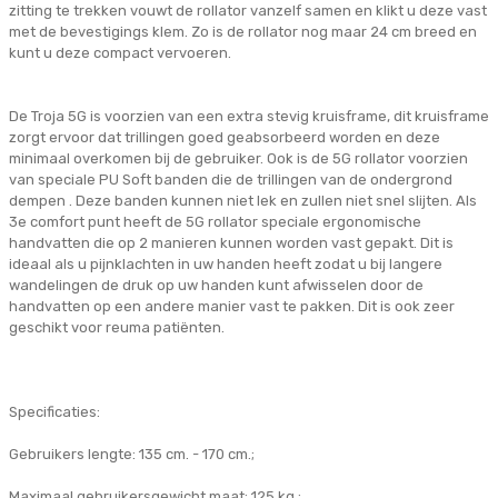
zitting te trekken vouwt de rollator vanzelf samen en klikt u deze vast
met de bevestigings klem. Zo is de rollator nog maar 24 cm breed en
kunt u deze compact vervoeren.
De Troja 5G is voorzien van een extra stevig kruisframe, dit kruisframe
zorgt ervoor dat trillingen goed geabsorbeerd worden en deze
minimaal overkomen bij de gebruiker. Ook is de 5G rollator voorzien
van speciale PU Soft banden die de trillingen van de ondergrond
dempen . Deze banden kunnen niet lek en zullen niet snel slijten. Als
3e comfort punt heeft de 5G rollator speciale ergonomische
handvatten die op 2 manieren kunnen worden vast gepakt. Dit is
ideaal als u pijnklachten in uw handen heeft zodat u bij langere
wandelingen de druk op uw handen kunt afwisselen door de
handvatten op een andere manier vast te pakken. Dit is ook zeer
geschikt voor reuma patiënten.
Specificaties:
Gebruikers lengte: 135 cm. - 170 cm.;
Maximaal gebruikersgewicht maat: 125 kg.;