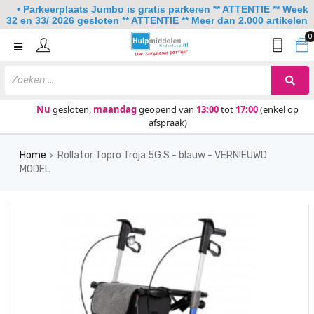
• Parkeerplaats Jumbo is gratis parkeren ** ATTENTIE ** Week
32 en 33/ 2026 gesloten ** ATTENTIE ** Meer dan 2.000 artikelen
0
Home
Mobiliteit
Slaapkamer
Nu
gesloten,
maandag
geopend van
13:00
tot
17:00
(enkel op
afspraak)
Sanitair
Home
Rollator Topro Troja 5G S - blauw - VERNIEUWD
Keuken
›
MODEL
Lezen en schrijven
Meer
Over ons
Contact