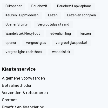
Blikopener
Douchezit
Douchezit opklapbaar
Keuken Hulpmiddelen
Lezen
Lezen en schrijven
Opener Vitility
Vergrootglas staand
Wandelstok Flexyfoot
ledverlichting
lenzen
opener
vergrootglas
vergrootglas pocket
vergrootglas rechthoek
wandelstok
Klantenservice
Algemene Voorwaarden
Betaalmethoden
Verzenden & retourneren
Contact
Proefrit en financiering