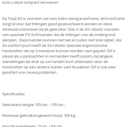
kunt u deze compact vervoeren.
De Troja 5G is voorzien van een extra stevig kruisframe, dit kruisframe
zorgt ervoor dat trillingen goed geabsorbeerd worden en deze
minimaal overkomen bij de gebruiker. Ook is de 5G rollator voorzien
van speciale PU Soft banden die de trillingen van de ondergrond
dempen . Deze banden kunnen niet lek en zullen niet snel slijten. Als
3e comfort punt heeft de 5G rollator speciale ergonomische
handvatten die op 2 manieren kunnen worden vast gepakt. Dit is
ideaal als u pijnklachten in uw handen heeft zodat u bij langere
wandelingen de druk op uw handen kunt afwisselen door de
handvatten op een andere manier vast te pakken. Dit is ook zeer
geschikt voor reuma patiënten.
Specificaties:
Gebruikers lengte: 135 cm. - 170 cm.;
Maximaal gebruikersgewicht maat: 125 kg.;
Hoogte handgreep: 71 cm. - 86 cm.;