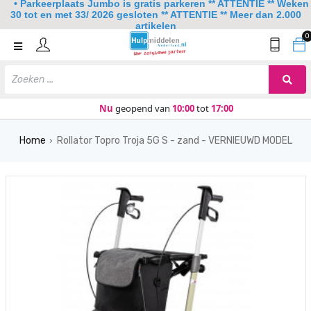
• Parkeerplaats Jumbo is gratis parkeren ** ATTENTIE ** Weken
30 tot en met 33/ 2026 gesloten ** ATTENTIE ** Meer dan 2.000
artikelen
0
Home
Mobiliteit
Slaapkamer
Nu
geopend van
10:00
tot
17:00
Sanitair
Home
Rollator Topro Troja 5G S - zand - VERNIEUWD MODEL
›
Keuken
Lezen en schrijven
Meer
Over ons
Contact