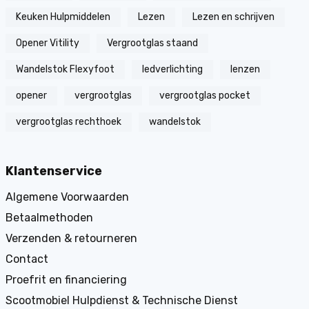
Keuken Hulpmiddelen
Lezen
Lezen en schrijven
Opener Vitility
Vergrootglas staand
Wandelstok Flexyfoot
ledverlichting
lenzen
opener
vergrootglas
vergrootglas pocket
vergrootglas rechthoek
wandelstok
Klantenservice
Algemene Voorwaarden
Betaalmethoden
Verzenden & retourneren
Contact
Proefrit en financiering
Scootmobiel Hulpdienst & Technische Dienst