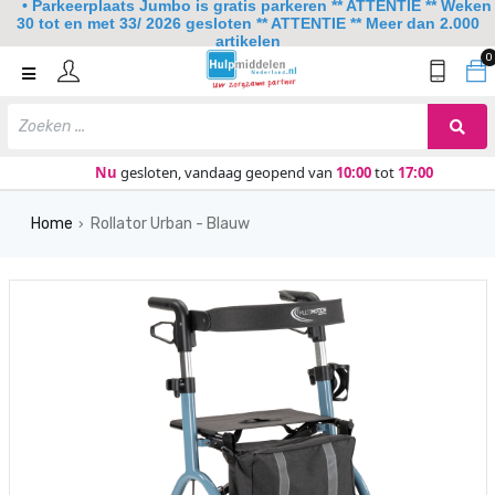
• Parkeerplaats Jumbo is gratis parkeren ** ATTENTIE ** Weken
30 tot en met 33/ 2026 gesloten ** ATTENTIE ** Meer dan 2.000
artikelen
0
Home
Mobiliteit
Slaapkamer
Nu
gesloten, vandaag geopend van
10:00
tot
17:00
Sanitair
Home
Rollator Urban - Blauw
›
Keuken
Lezen en schrijven
Meer
Over ons
Contact