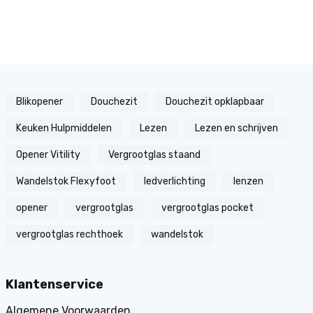
Blikopener
Douchezit
Douchezit opklapbaar
Keuken Hulpmiddelen
Lezen
Lezen en schrijven
Opener Vitility
Vergrootglas staand
Wandelstok Flexyfoot
ledverlichting
lenzen
opener
vergrootglas
vergrootglas pocket
vergrootglas rechthoek
wandelstok
Klantenservice
Algemene Voorwaarden