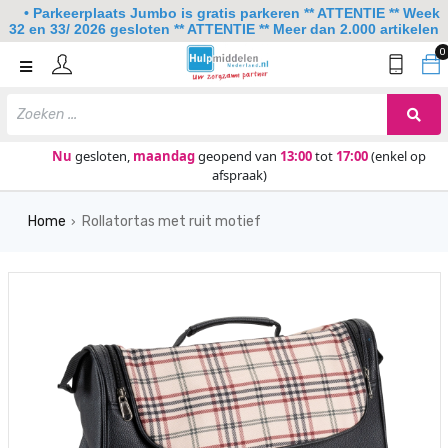
• Parkeerplaats Jumbo is gratis parkeren ** ATTENTIE ** Week
32 en 33/ 2026 gesloten ** ATTENTIE ** Meer dan 2.000 artikelen
0
Home
Mobiliteit
Slaapkamer
Nu
gesloten,
maandag
geopend van
13:00
tot
17:00
(enkel op
afspraak)
Sanitair
Home
Rollatortas met ruit motief
Keuken
›
Lezen en schrijven
Meer
Over ons
Contact