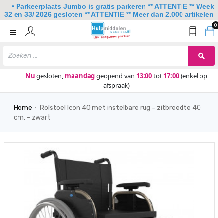
• Parkeerplaats Jumbo is gratis parkeren ** ATTENTIE ** Week
32 en 33/ 2026 gesloten ** ATTENTIE ** Meer dan 2.000 artikelen
0
Home
Mobiliteit
Slaapkamer
Nu
gesloten,
maandag
geopend van
13:00
tot
17:00
(enkel op
afspraak)
Sanitair
Home
Rolstoel Icon 40 met instelbare rug - zitbreedte 40
Keuken
›
cm. - zwart
Lezen en schrijven
Meer
Over ons
Contact