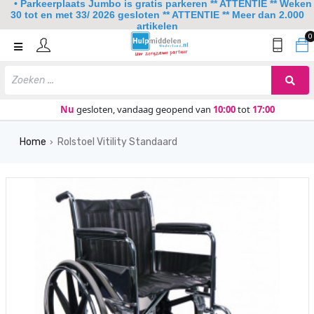
• Parkeerplaats Jumbo is gratis parkeren ** ATTENTIE ** Weken
30 tot en met 33/ 2026 gesloten ** ATTENTIE ** Meer dan 2.000
artikelen
0
Home
Mobiliteit
Slaapkamer
Nu
gesloten, vandaag geopend van
10:00
tot
17:00
Sanitair
Home
Rolstoel Vitility Standaard
›
Keuken
Lezen en schrijven
Meer
Over ons
Contact