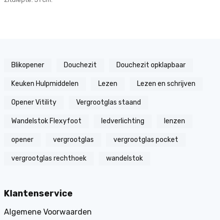
Blikopener
Douchezit
Douchezit opklapbaar
Keuken Hulpmiddelen
Lezen
Lezen en schrijven
Opener Vitility
Vergrootglas staand
Wandelstok Flexyfoot
ledverlichting
lenzen
opener
vergrootglas
vergrootglas pocket
vergrootglas rechthoek
wandelstok
Klantenservice
Algemene Voorwaarden