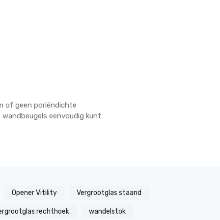
cm of geen poriëndichte
de wandbeugels eenvoudig kunt
Opener Vitility
Vergrootglas staand
ergrootglas rechthoek
wandelstok