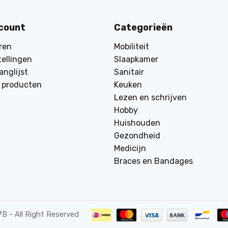
ccount
Categorieën
ren
Mobiliteit
tellingen
Slaapkamer
anglijst
Sanitair
k producten
Keuken
Lezen en schrijven
Hobby
Huishouden
Gezondheid
Medicijn
Braces en Bandages
7B
- All Right Reserved