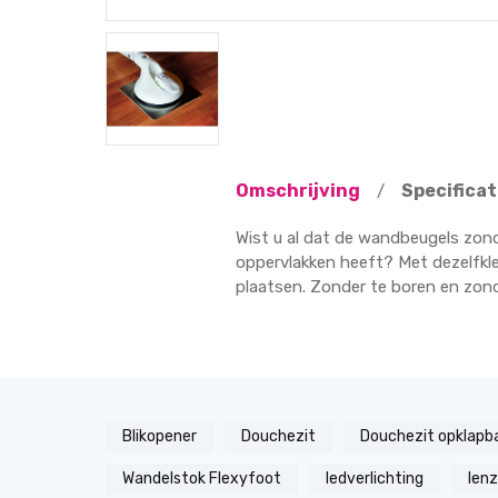
Omschrijving
Specificat
/
Wist u al dat de wandbeugels zond
oppervlakken heeft? Met dezelfkl
plaatsen. Zonder te boren en zonde
Blikopener
Douchezit
Douchezit opklapb
Wandelstok Flexyfoot
ledverlichting
len