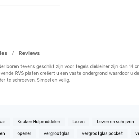
ies
Reviews
/
er boren tevens geschikt zijn voor tegels diekleiner zijn dan 14 
evende RVS platen creëert u een vaste ondergrond waardoor u 
r te schroeven. Simpel en veilig.
aar
Keuken Hulpmiddelen
Lezen
Lezen en schrijven
zen
opener
vergrootglas
vergrootglas pocket
v