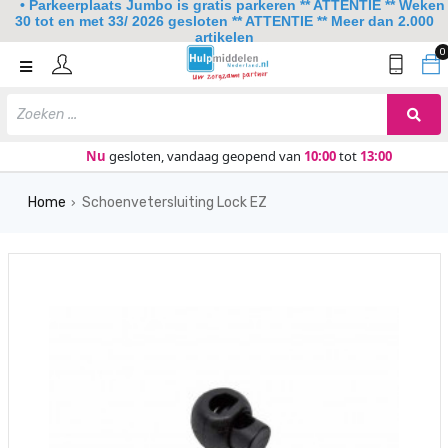
• Parkeerplaats Jumbo is gratis parkeren ** ATTENTIE ** Weken
30 tot en met 33/ 2026 gesloten ** ATTENTIE ** Meer dan 2.000
artikelen
0
Home
Mobiliteit
Slaapkamer
Nu
gesloten, vandaag geopend van
10:00
tot
13:00
Sanitair
Home
Schoenvetersluiting Lock EZ
›
Keuken
Lezen en schrijven
Meer
Over ons
Contact