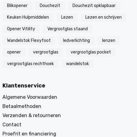
Blikopener
Douchezit
Douchezit opklapbaar
Keuken Hulpmiddelen
Lezen
Lezen en schrijven
Opener Vitility
Vergrootglas staand
Wandelstok Flexyfoot
ledverlichting
lenzen
opener
vergrootglas
vergrootglas pocket
vergrootglas rechthoek
wandelstok
Klantenservice
Algemene Voorwaarden
Betaalmethoden
Verzenden & retourneren
Contact
Proefrit en financiering