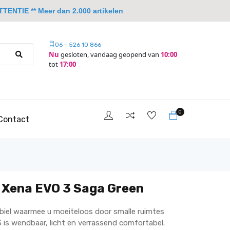
TTENTIE ** Meer dan 2.000 artikelen
06 - 526 10 866
Nu
gesloten, vandaag geopend van
10:00
tot
17:00
0
Contact
 Xena EVO 3 Saga Green
el waarmee u moeiteloos door smalle ruimtes
is wendbaar, licht en verrassend comfortabel.