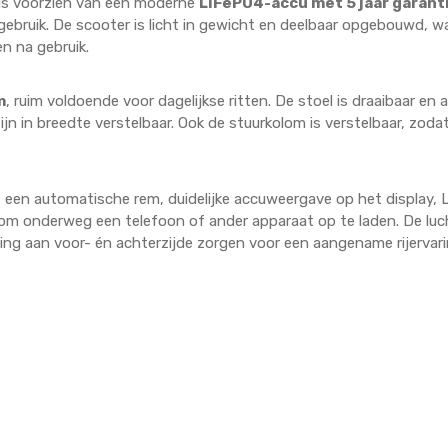
is voorzien van een moderne
LiFePO4-accu met 5 jaar garant
gebruik. De scooter is licht in gewicht en deelbaar opgebouwd, w
n na gebruik.
m
, ruim voldoende voor dagelijkse ritten. De stoel is draaibaar en
jn in breedte verstelbaar. Ook de stuurkolom is verstelbaar, zodat 
t een automatische rem, duidelijke accuweergave op het display, 
om onderweg een telefoon of ander apparaat op te laden. De luc
ng aan voor- én achterzijde zorgen voor een aangename rijervarin