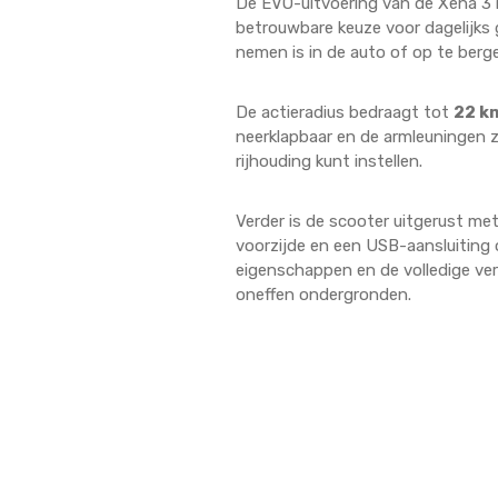
De EVO-uitvoering van de Xena 3 
betrouwbare keuze voor dagelijks 
nemen is in de auto of op te berge
De actieradius bedraagt tot
22 k
neerklapbaar en de armleuningen zi
rijhouding kunt instellen.
Verder is de scooter uitgerust me
voorzijde en een USB-aansluiting 
eigenschappen en de volledige veri
oneffen ondergronden.