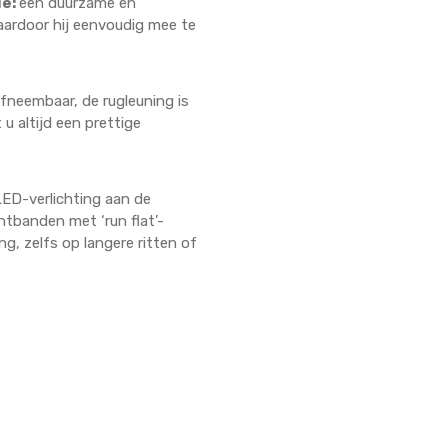
ie:
een duurzame en
aardoor hij eenvoudig mee te
 afneembaar, de rugleuning is
u altijd een prettige
LED-verlichting aan de
htbanden met ‘run flat’-
g, zelfs op langere ritten of