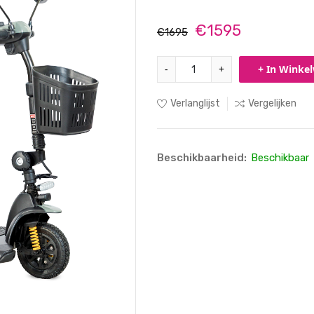
€1595
€1695
-
+
+ In Winke
Verlanglijst
Vergelijken
Beschikbaarheid:
Beschikbaar