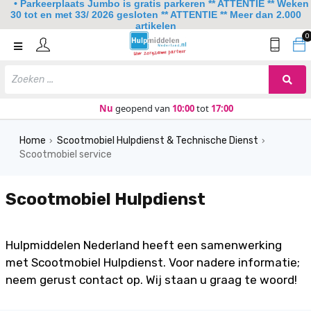
• Parkeerplaats Jumbo is gratis parkeren ** ATTENTIE ** Weken
30 tot en met 33/ 2026 gesloten ** ATTENTIE ** Meer dan 2.000
artikelen
0
Home
Mobiliteit
Slaapkamer
Nu
geopend van
10:00
tot
17:00
Sanitair
Home
Scootmobiel Hulpdienst & Technische Dienst
›
›
Scootmobiel service
Keuken
Lezen en schrijven
Scootmobiel Hulpdienst
Meer
Over ons
Hulpmiddelen Nederland heeft een samenwerking
met Scootmobiel Hulpdienst. Voor nadere informatie;
Contact
neem gerust contact op. Wij staan u graag te woord!