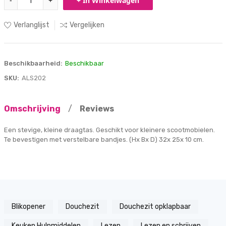
-
+
+ In Winkelwagen
Verlanglijst
Vergelijken
Beschikbaarheid:
Beschikbaar
SKU:
ALS202
Omschrijving
/
Reviews
Een stevige, kleine draagtas. Geschikt voor kleinere scootmobielen.
Te bevestigen met verstelbare bandjes. (Hx Bx D) 32x 25x 10 cm.
Blikopener
Douchezit
Douchezit opklapbaar
Keuken Hulpmiddelen
Lezen
Lezen en schrijven