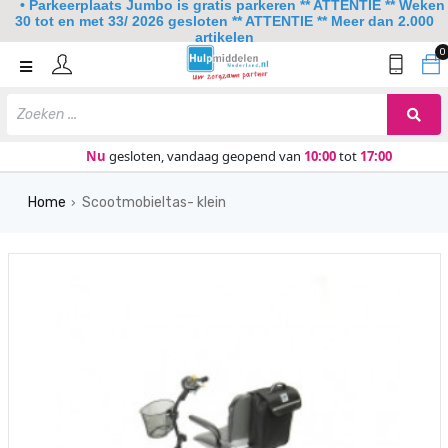
• Parkeerplaats Jumbo is gratis parkeren ** ATTENTIE ** Weken
30 tot en met 33/ 2026 gesloten ** ATTENTIE ** Meer dan 2.000
artikelen
0
Home
Mobiliteit
Slaapkamer
Nu
gesloten, vandaag geopend van
10:00
tot
17:00
Sanitair
Home
Scootmobieltas- klein
›
Keuken
Lezen en schrijven
Meer
Over ons
Contact