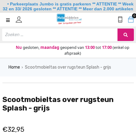
• Parkeerplaats Jumbo is gratis parkeren ** ATTENTIE ** Week
32 en 33/ 2026 gesloten ** ATTENTIE ** Meer dan 2.000 artikelen
0
Home
Mobiliteit
Slaapkamer
Nu
gesloten,
maandag
geopend van
13:00
tot
17:00
(enkel op
afspraak)
Sanitair
Home
Scootmobieltas over rugsteun Splash - grijs
Keuken
›
Lezen en schrijven
Meer
Scootmobieltas over rugsteun
Over ons
Splash - grijs
Contact
€32,95