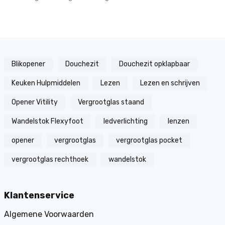
Blikopener
Douchezit
Douchezit opklapbaar
Keuken Hulpmiddelen
Lezen
Lezen en schrijven
Opener Vitility
Vergrootglas staand
Wandelstok Flexyfoot
ledverlichting
lenzen
opener
vergrootglas
vergrootglas pocket
vergrootglas rechthoek
wandelstok
Klantenservice
Algemene Voorwaarden