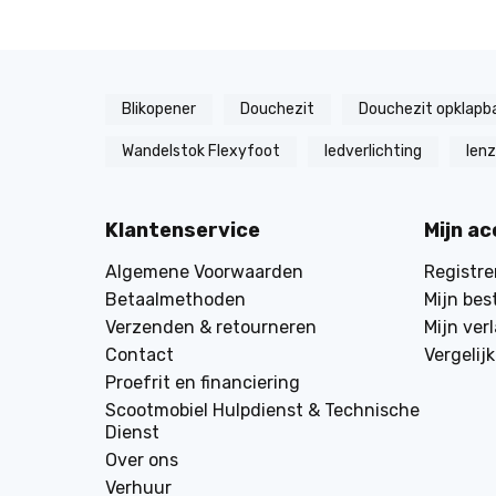
Blikopener
Douchezit
Douchezit opklapb
Wandelstok Flexyfoot
ledverlichting
len
Klantenservice
Mijn a
Algemene Voorwaarden
Registre
Betaalmethoden
Mijn bes
Verzenden & retourneren
Mijn verl
Contact
Vergelij
Proefrit en financiering
Scootmobiel Hulpdienst & Technische
Dienst
Over ons
Verhuur