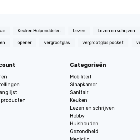
aar
Keuken Hulpmiddelen
Lezen
Lezen en schrijven
zen
opener
vergrootglas
vergrootglas pocket
v
ccount
Categorieën
ren
Mobiliteit
tellingen
Slaapkamer
anglijst
Sanitair
k producten
Keuken
Lezen en schrijven
Hobby
Huishouden
Gezondheid
Medicijn