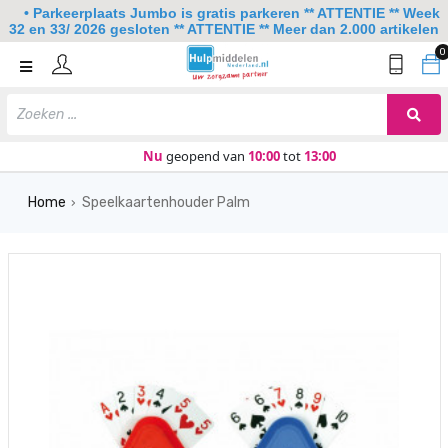
• Parkeerplaats Jumbo is gratis parkeren ** ATTENTIE ** Week
32 en 33/ 2026 gesloten ** ATTENTIE ** Meer dan 2.000 artikelen
0
Home
Mobiliteit
Slaapkamer
Nu
geopend van
10:00
tot
13:00
Sanitair
Home
Speelkaartenhouder Palm
›
Keuken
Lezen en schrijven
Meer
Over ons
Contact