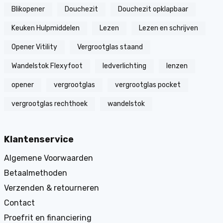
Blikopener
Douchezit
Douchezit opklapbaar
Keuken Hulpmiddelen
Lezen
Lezen en schrijven
Opener Vitility
Vergrootglas staand
Wandelstok Flexyfoot
ledverlichting
lenzen
opener
vergrootglas
vergrootglas pocket
vergrootglas rechthoek
wandelstok
Klantenservice
Algemene Voorwaarden
Betaalmethoden
Verzenden & retourneren
Contact
Proefrit en financiering