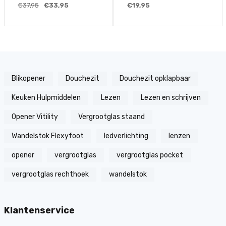
€37,95
€33,95
€19,95
Blikopener
Douchezit
Douchezit opklapbaar
Keuken Hulpmiddelen
Lezen
Lezen en schrijven
Opener Vitility
Vergrootglas staand
Wandelstok Flexyfoot
ledverlichting
lenzen
opener
vergrootglas
vergrootglas pocket
vergrootglas rechthoek
wandelstok
Klantenservice