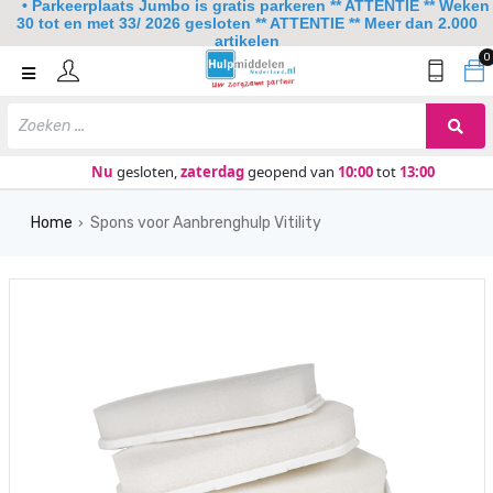
• Parkeerplaats Jumbo is gratis parkeren ** ATTENTIE ** Weken
30 tot en met 33/ 2026 gesloten ** ATTENTIE ** Meer dan 2.000
artikelen
0
Home
Mobiliteit
Slaapkamer
Nu
gesloten,
zaterdag
geopend van
10:00
tot
13:00
Sanitair
Home
Spons voor Aanbrenghulp Vitility
›
Keuken
Lezen en schrijven
Meer
Over ons
Contact